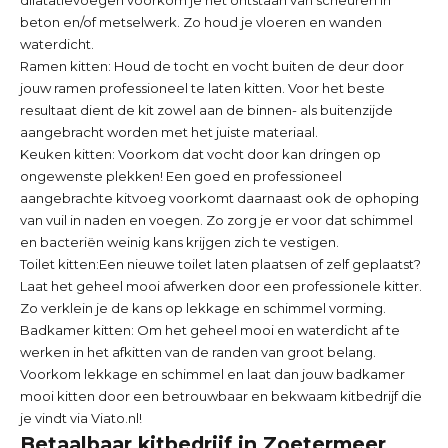
beton en/of metselwerk. Zo houd je vloeren en wanden
waterdicht.
Ramen kitten:
Houd de tocht en vocht buiten de deur door
jouw ramen professioneel te laten kitten. Voor het beste
resultaat dient de kit zowel aan de binnen- als buitenzijde
aangebracht worden met het juiste materiaal.
Keuken kitten:
Voorkom dat vocht door kan dringen op
ongewenste plekken! Een goed en professioneel
aangebrachte kitvoeg voorkomt daarnaast ook de ophoping
van vuil in naden en voegen. Zo zorg je er voor dat schimmel
en bacteriën weinig kans krijgen zich te vestigen.
Toilet kitten:
Een nieuwe toilet laten plaatsen of zelf geplaatst?
Laat het geheel mooi afwerken door een professionele kitter.
Zo verklein je de kans op lekkage en schimmel vorming.
Badkamer kitten: Om het geheel mooi en waterdicht af te
werken in het afkitten van de randen van groot belang.
Voorkom lekkage en schimmel en laat dan jouw badkamer
mooi kitten door een betrouwbaar en bekwaam kitbedrijf die
je vindt via Viato.nl!
Betaalbaar kitbedrijf in Zoetermeer