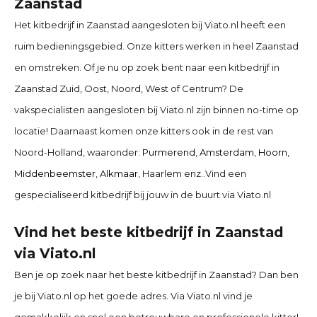
Zaanstad
Het kitbedrijf in
Zaanstad
aangesloten bij Viato.nl heeft een
ruim bedieningsgebied. Onze kitters werken in heel Zaanstad
en omstreken. Of je nu op zoek bent naar een kitbedrijf in
Zaanstad
Zuid, Oost, Noord, West of Centrum? De
vakspecialisten aangesloten bij Viato.nl zijn binnen no-time op
locatie! Daarnaast komen onze kitters ook in de rest van
Noord-Holland, waaronder:
Purmerend
,
Amsterdam
,
Hoorn
,
Middenbeemster
,
Alkmaar
, Haarlem enz..
Vind een
gespecialiseerd kitbedrijf bij jouw in de buurt via Viato.nl
Vind het beste kitbedrijf in
Zaanstad
via Viato.nl
Ben je op zoek naar het beste kitbedrijf in
Zaanstad
? Dan ben
je bij Viato.nl op het goede adres. Via Viato.nl vind je
gemakkelijk en snel een betrouwbare en professionele kitter!