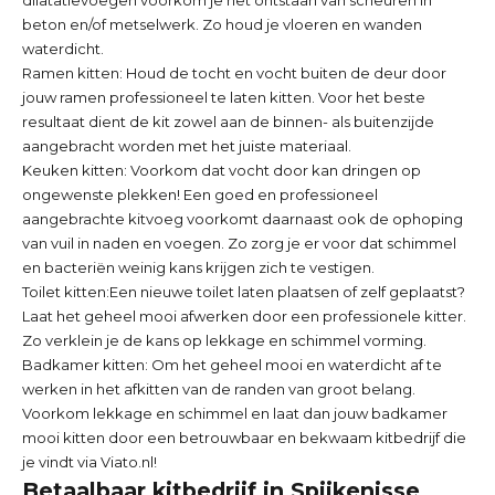
beton en/of metselwerk. Zo houd je vloeren en wanden
waterdicht.
Ramen kitten:
Houd de tocht en vocht buiten de deur door
jouw ramen professioneel te laten kitten. Voor het beste
resultaat dient de kit zowel aan de binnen- als buitenzijde
aangebracht worden met het juiste materiaal.
Keuken kitten:
Voorkom dat vocht door kan dringen op
ongewenste plekken! Een goed en professioneel
aangebrachte kitvoeg voorkomt daarnaast ook de ophoping
van vuil in naden en voegen. Zo zorg je er voor dat schimmel
en bacteriën weinig kans krijgen zich te vestigen.
Toilet kitten:
Een nieuwe toilet laten plaatsen of zelf geplaatst?
Laat het geheel mooi afwerken door een professionele kitter.
Zo verklein je de kans op lekkage en schimmel vorming.
Badkamer kitten: Om het geheel mooi en waterdicht af te
werken in het afkitten van de randen van groot belang.
Voorkom lekkage en schimmel en laat dan jouw badkamer
mooi kitten door een betrouwbaar en bekwaam kitbedrijf die
je vindt via Viato.nl!
Betaalbaar kitbedrijf in Spijkenisse