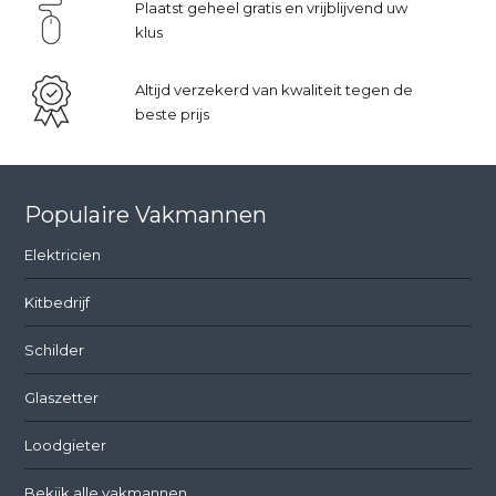
Plaatst geheel gratis en vrijblijvend uw
klus
Altijd verzekerd van kwaliteit tegen de
beste prijs
Populaire Vakmannen
Elektricien
Kitbedrijf
Schilder
Glaszetter
Loodgieter
Bekijk alle vakmannen...