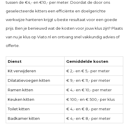
tussen de €4,- en €10,- per meter. Doordat de door ons
geselecteerde kitters een efficiënte en doelgerichte
werkwijze hanteren krijgt u beste resultaat voor een goede
prijs. Ben je benieuwd wat de kosten voor jouw klus zijn? Plaats
van nu je klus op Viato.nl en ontvang snel vakkundig advies of
offerte.
Dienst
Gemiddelde kosten
Kit verwijderen
€ 2,- en € 5,- per meter
Dilatatievoegen kitten
€ 9,- en € 11,- per meter
Ramen kitten
€ 4,- en € 10,- per meter
Keuken kitten
€ 100,- en € 500,- per klus
Toilet kitten
€ 4,- en € 8,- per meter
Badkamer kitten
€ 4,- en € 8,- per meter