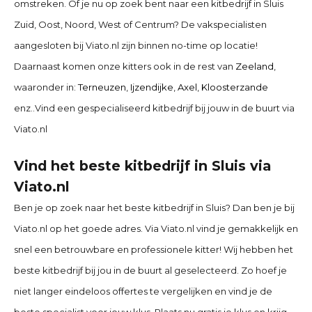
omstreken. Of je nu op zoek bent naar een kitbedrijf in
Sluis
Zuid, Oost, Noord, West of Centrum? De vakspecialisten
aangesloten bij Viato.nl zijn binnen no-time op locatie!
Daarnaast komen onze kitters ook in de rest van
Zeeland
,
waaronder in:
Terneuzen
,
Ijzendijke
,
Axel
,
Kloosterzande
enz..
Vind een gespecialiseerd kitbedrijf bij jouw in de buurt via
Viato.nl
Vind het beste kitbedrijf in
Sluis
via
Viato.nl
Ben je op zoek naar het beste kitbedrijf in
Sluis
? Dan ben je bij
Viato.nl op het goede adres. Via Viato.nl vind je gemakkelijk en
snel een betrouwbare en professionele kitter! Wij hebben het
beste kitbedrijf bij jou in de buurt al geselecteerd. Zo hoef je
niet langer eindeloos offertes te vergelijken en vind je de
beste specialist voor jouw klus. Plaats nu gratis je klus en krijg