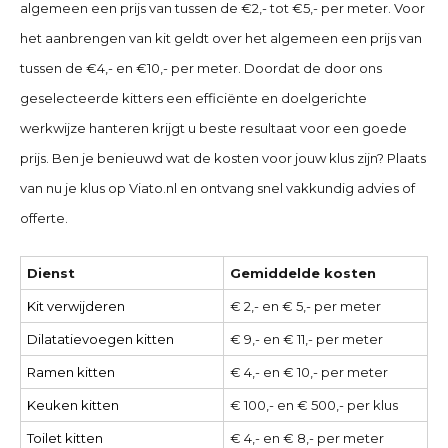
algemeen een prijs van tussen de €2,- tot €5,- per meter. Voor
het aanbrengen van kit geldt over het algemeen een prijs van
tussen de €4,- en €10,- per meter. Doordat de door ons
geselecteerde kitters een efficiënte en doelgerichte
werkwijze hanteren krijgt u beste resultaat voor een goede
prijs. Ben je benieuwd wat de kosten voor jouw klus zijn? Plaats
van nu je klus op Viato.nl en ontvang snel vakkundig advies of
offerte.
Dienst
Gemiddelde kosten
Kit verwijderen
€ 2,- en € 5,- per meter
Dilatatievoegen kitten
€ 9,- en € 11,- per meter
Ramen kitten
€ 4,- en € 10,- per meter
Keuken kitten
€ 100,- en € 500,- per klus
Toilet kitten
€ 4,- en € 8,- per meter