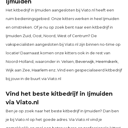
Ijmuiden
Het kitbedrijf in
Ijmuiden
aangesloten bij Viato.nl heeft een
ruim bedieningsgebied. Onze kitters werken in heel Ijmuiden
en omstreken. Of je nu op zoek bent naar een kitbedrijf in
Ijmuiden
Zuid, Oost, Noord, West of Centrum? De
vakspecialisten aangesloten bij Viato.nl zijn binnen no-time op
locatie! Daarnaast komen onze kitters ook in de rest van
Noord-Holland, waaronder in:
Velsen,
Beverwijk
,
Heemskerk
,
Wijk aan Zee,
Haarlem
enz..
Vind een gespecialiseerd kitbedrijf
bij jouw in de buurt via Viato.nl
Vind het beste kitbedrijf in
Ijmuiden
via Viato.nl
Ben je op zoek naar het beste kitbedrijf in
Ijmuiden
? Dan ben
je bij Viato.nl op het goede adres. Via Viato.nl vind je
gemakkelijk en snel een betrouwbare en professionele kitter!