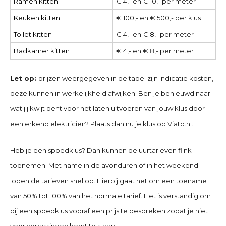
Ramen kitten
€ 4,- en € 10,- per meter
Keuken kitten
€ 100,- en € 500,- per klus
Toilet kitten
€ 4,- en € 8,- per meter
Badkamer kitten
€ 4,- en € 8,- per meter
Let op:
prijzen weergegeven in de tabel zijn indicatie kosten,
deze kunnen in werkelijkheid afwijken. Ben je benieuwd naar
wat jij kwijt bent voor het laten uitvoeren van jouw klus door
een erkend elektricien? Plaats dan nu je klus op Viato.nl.
Heb je een spoedklus? Dan kunnen de uurtarieven flink
toenemen. Met name in de avonduren of in het weekend
lopen de tarieven snel op. Hierbij gaat het om een toename
van 50% tot 100% van het normale tarief. Het is verstandig om
bij een spoedklus vooraf een prijs te bespreken zodat je niet