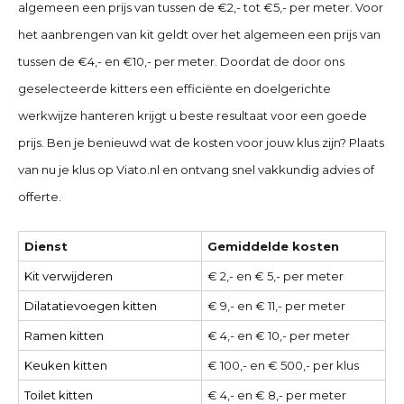
algemeen een prijs van tussen de €2,- tot €5,- per meter. Voor
het aanbrengen van kit geldt over het algemeen een prijs van
tussen de €4,- en €10,- per meter. Doordat de door ons
geselecteerde kitters een efficiënte en doelgerichte
werkwijze hanteren krijgt u beste resultaat voor een goede
prijs. Ben je benieuwd wat de kosten voor jouw klus zijn? Plaats
van nu je klus op Viato.nl en ontvang snel vakkundig advies of
offerte.
Dienst
Gemiddelde kosten
Kit verwijderen
€ 2,- en € 5,- per meter
Dilatatievoegen kitten
€ 9,- en € 11,- per meter
Ramen kitten
€ 4,- en € 10,- per meter
Keuken kitten
€ 100,- en € 500,- per klus
Toilet kitten
€ 4,- en € 8,- per meter