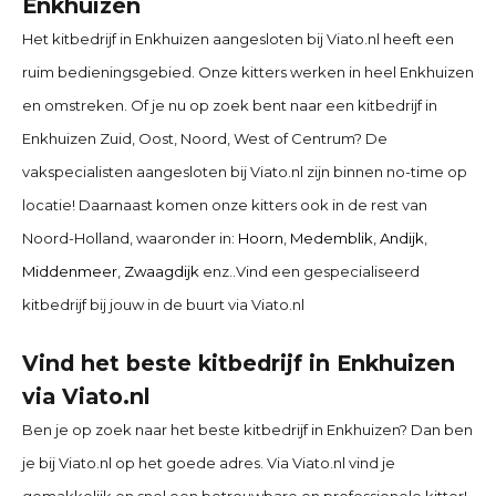
Enkhuizen
Het kitbedrijf in
Enkhuizen
aangesloten bij Viato.nl heeft een
ruim bedieningsgebied. Onze kitters werken in heel Enkhuizen
en omstreken. Of je nu op zoek bent naar een kitbedrijf in
Enkhuizen
Zuid, Oost, Noord, West of Centrum? De
vakspecialisten aangesloten bij Viato.nl zijn binnen no-time op
locatie! Daarnaast komen onze kitters ook in de rest van
Noord-Holland, waaronder in:
Hoorn
,
Medemblik
,
Andijk
,
Middenmeer
,
Zwaagdijk
enz..
Vind een gespecialiseerd
kitbedrijf bij jouw in de buurt via Viato.nl
Vind het beste kitbedrijf in
Enkhuizen
via Viato.nl
Ben je op zoek naar het beste kitbedrijf in
Enkhuizen
? Dan ben
je bij Viato.nl op het goede adres. Via Viato.nl vind je
gemakkelijk en snel een betrouwbare en professionele kitter!