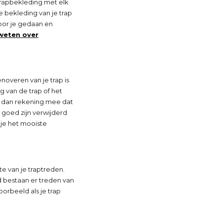
n trapbekleding met elk
e bekleding van je trap
voor je gedaan en
 weten over
noveren van je trap is
g van de trap of het
 er dan rekening mee dat
n goed zijn verwijderd
 je het mooiste
te van je traptreden.
d bestaan er treden van
oorbeeld als je trap