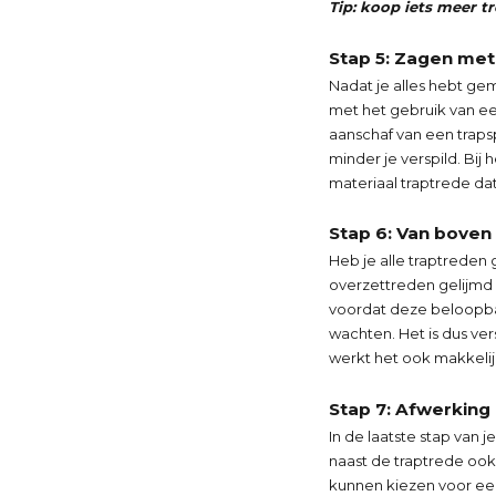
Tip: koop iets meer t
Stap 5: Zagen met
Nadat je alles hebt ge
met het gebruik van ee
aanschaf van een traps
minder je verspild. Bij
materiaal traptrede dat
Stap 6: Van bove
Heb je alle traptrede
overzettreden gelijmd 
voordat deze beloopba
wachten. Het is dus ve
werkt het ook makkeli
Stap 7: Afwerking
In de laatste stap van 
naast de traptrede ook
kunnen kiezen voor ee