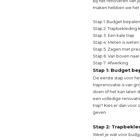
Bij het renoveren van j
maken hebben we het h
Stap 1: Budget bepale
Stap 2: Trapbekleding 
Stap 3: Een kale trap
Stap 4: Meten is weten
Stap 5: Zagen met prec
Stap 6: Van boven naa
Stap 7: Afwerking
Stap 1: Budget be
De eerste stap voor het
traprenovatie is van gr
doen of het kan laten d
een volledige renovatie
trap? Kies er dan voor o
geven.
Stap 2: Trapbekle
Weet je wat voor budget