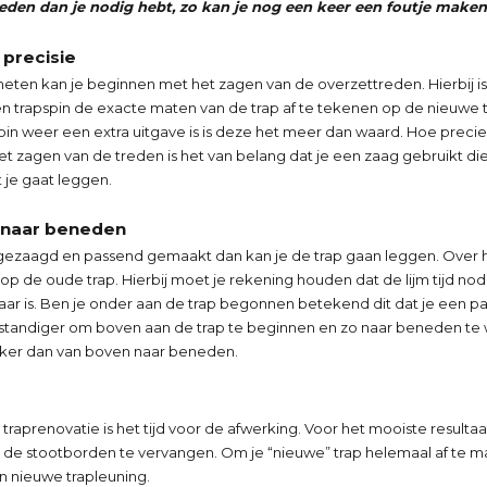
reden dan je nodig hebt, zo kan je nog een keer een foutje maken
 precisie
meten kan je beginnen met het zagen van de overzettreden. Hierbij i
n trapspin de exacte maten van de trap af te tekenen op de nieuwe
pin weer een extra uitgave is is deze het meer dan waard. Hoe precie
 het zagen van de treden is het van belang dat je een zaag gebruikt die
 je gaat leggen.
n naar beneden
n gezaagd en passend gemaakt dan kan je de trap gaan leggen. Ove
op de oude trap. Hierbij moet je rekening houden dat de lijm tijd no
ar is. Ben je onder aan de trap begonnen betekend dit dat je een p
rstandiger om boven aan de trap te beginnen en zo naar beneden te
jker dan van boven naar beneden.
je traprenovatie is het tijd voor de afwerking. Voor het mooiste result
 de stootborden te vervangen. Om je “nieuwe” trap helemaal af te 
n nieuwe trapleuning.