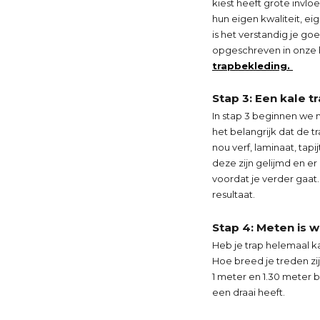
kiest heeft grote invloe
hun eigen kwaliteit, e
is het verstandig je go
opgeschreven in onze b
trapbekleding.
Stap 3: Een kale t
In stap 3 beginnen we 
het belangrijk dat de t
nou verf, laminaat, tapi
deze zijn gelijmd en er
voordat je verder gaat.
resultaat.
Stap 4: Meten is 
Heb je trap helemaal ka
Hoe breed je treden zi
1 meter en 1.30 meter b
een draai heeft.