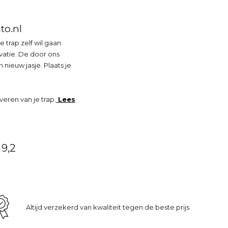
to.nl
 trap zelf wil gaan
vatie. De door ons
ieuw jasje. Plaats je
veren van je trap.
Lees
9,2
Altijd verzekerd van kwaliteit tegen de beste prijs