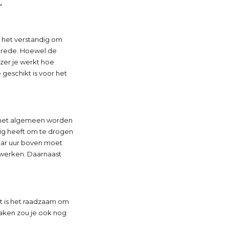
.
s het verstandig om
 trede. Hoewel de
zer je werkt hoe
 geschikt is voor het
r het algemeen worden
dig heeft om te drogen
aar uur boven moet
 werken. Daarnaast
aat is het raadzaam om
maken zou je ook nog