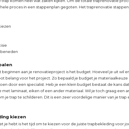
e trap komen heel wat zaken kijken. Om de totale traprenovatie proce
ele proces in een stappenplan gegoten. Het traprenovatie stappenp
n
kiezen
isie
r beneden
palen
 beginnen aan je renovatieproject is het budget. Hoeveel je uit wil e
oot belang voor het project. Zo bepaald je budget je materiaalkeuze 
oen door een specialist. Heb je een klein budget bestaat de kans dat
 met laminaat, eiken of een ander materiaal. Wil je toch graag een an
m je trap te schilderen. Dit is een zeer voordelige manier van je trap 
ding kiezen
 je hebt is het tijd om te kiezen voor de juiste trapbekleding voor j