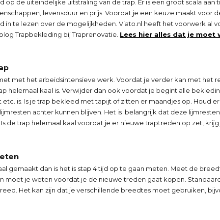
d op de uiteindelijke uitstraling van de trap. Er is een groot scala aa
igenschappen, levensduur en prijs. Voordat je een keuze maakt voor d
ed in te lezen over de mogelijkheden. Viato.nl heeft het voorwerk al 
log Trapbekleding bij Traprenovatie.
Lees hier alles dat je moet
rap
met met het arbeidsintensieve werk. Voordat je verder kan met het re
rap helemaal kaal is. Verwijder dan ook voordat je begint alle bekledin
jt etc. is. Is je trap bekleed met tapijt of zitten er maandjes op. Houd
 lijmresten achter kunnen blijven. Het is belangrijk dat deze lijmreste
 Is de trap helemaal kaal voordat je er nieuwe traptreden op zet, krijg
weten
al gemaakt dan is het is stap 4 tijd op te gaan meten. Meet de breed
jn moet je weten voordat je de nieuwe treden gaat kopen. Standaar
reed. Het kan zijn dat je verschillende breedtes moet gebruiken, bijv