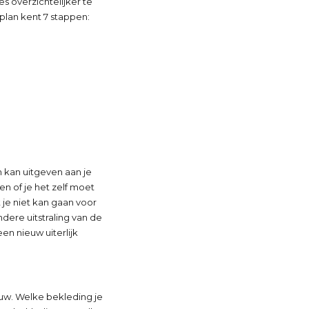
s overzichtelijker te
lan kent 7 stappen:
n kan uitgeven aan je
en of je het zelf moet
 je niet kan gaan voor
dere uitstraling van de
een nieuw uiterlijk
ouw. Welke bekleding je