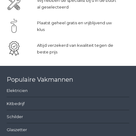
Wij hebben dé specialist bij u in de buurt
al geselecteerd
Plaatst geheel gratis en vrijblijvend uw
klus
Altijd verzekerd van kwaliteit tegen de
beste prijs
Populaire Vakmannen
Elektricien
Kitbedrijf
Schilder
Glaszetter