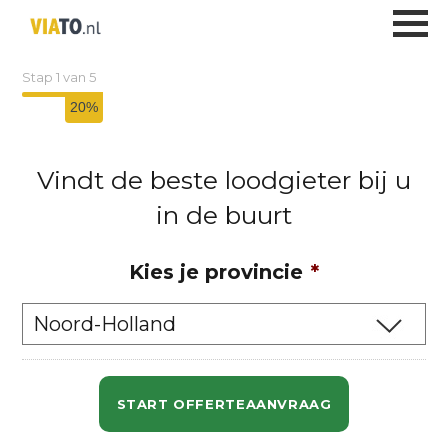
Loodgieter
Stap
1
van
5
20%
Vindt de beste loodgieter bij u
in de buurt
Kies je provincie
*