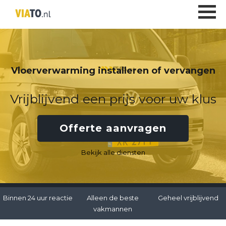
Vloerverwarming installeren of vervangen
Vrijblijvend een prijs voor uw klus
Offerte aanvragen
Bekijk alle diensten
Binnen 24 uur reactie
Alleen de beste
Geheel vrijblijvend
vakmannen