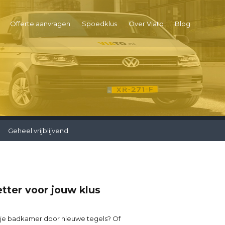
Offerte aanvragen
Spoedklus
Over Viato
Blog
Geheel vrijblijvend
tter voor jouw klus
r je badkamer door nieuwe tegels? Of