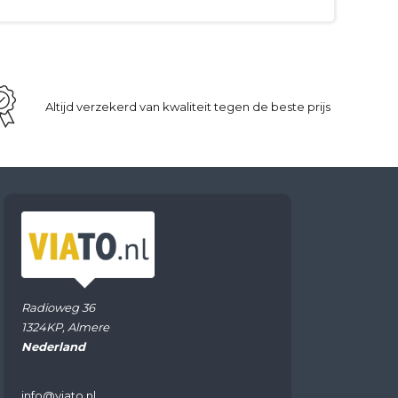
Altijd verzekerd van kwaliteit tegen de beste prijs
Radioweg 36
1324KP, Almere
Nederland
info@viato.nl