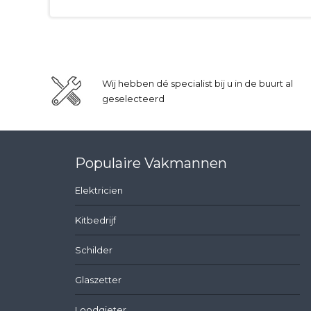
Wij hebben dé specialist bij u in de buurt al
geselecteerd
Populaire Vakmannen
Elektricien
Kitbedrijf
Schilder
Glaszetter
Loodgieter