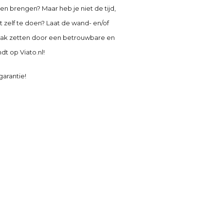
ten brengen? Maar heb je niet de tijd,
zelf te doen? Laat de wand- en/of
 zaak zetten door een betrouwbare en
dt op Viato.nl!
garantie!