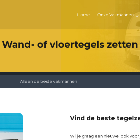
Home
Onze Vakmannen
Wand- of vloertegels zetten
Alleen de beste vakmannen
Vind de beste tegelze
Wil je graag een nieuwe look voo