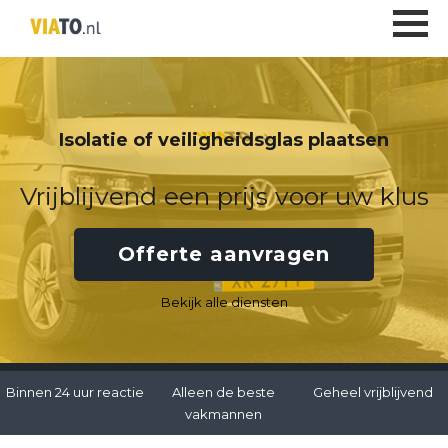
Isolatie of veiligheidsglas plaatsen
Vrijblijvend een prijs voor uw klus
Offerte aanvragen
Bekijk alle diensten
Binnen 24 uur reactie
Alleen de beste
Geheel vrijblijvend
vakmannen