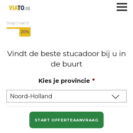
Stucadoor
Stap
1
van
5
20%
Vindt de beste stucadoor bij u in
de buurt
Kies je provincie
*