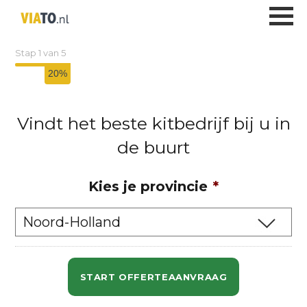
Kitbedrijf
Stap
1
van
5
20%
Vindt het beste kitbedrijf bij u in
de buurt
Kies je provincie
*