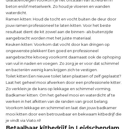
beton en/of metselwerk. Zo houd je vloeren en wanden
waterdicht.
Ramen kitten:
Houd de tocht en vocht buiten de deur door
jouw ramen professioneel te laten kitten. Voor het beste
resultaat dient de kit zowel aan de binnen- als buitenzijde
aangebracht worden met het juiste materiaal.
Keuken kitten:
Voorkom dat vocht door kan dringen op
ongewenste plekken! Een goed en professioneel
aangebrachte kitvoeg voorkomt daarnaast ook de ophoping
van vuil in naden en voegen. Zo zorg je er voor dat schimmel
en bacteriën weinig kans krijgen zich te vestigen.
Toilet kitten:
Een nieuwe toilet laten plaatsen of zelf geplaatst?
Laat het geheel mooi afwerken door een professionele kitter.
Zo verklein je de kans op lekkage en schimmel vorming.
Badkamer kitten: Om het geheel mooi en waterdicht af te
werken in het afkitten van de randen van groot belang.
Voorkom lekkage en schimmel en laat dan jouw badkamer
mooi kitten door een betrouwbaar en bekwaam kitbedrijf die
je vindt via Viato.nl!
Betaalbaar kitbedrijf in Leidschendam