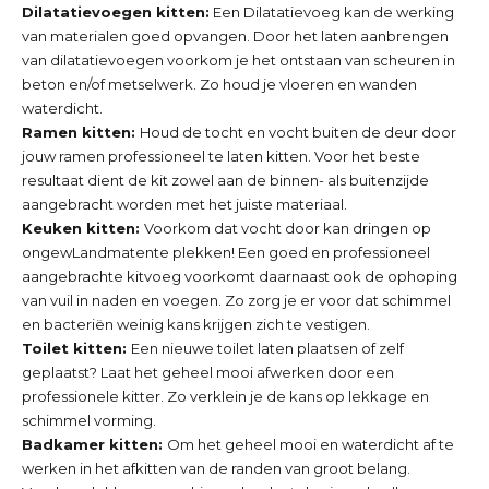
Dilatatievoegen kitten:
Een Dilatatievoeg kan de werking
van materialen goed opvangen. Door het laten aanbrengen
van dilatatievoegen voorkom je het ontstaan van scheuren in
beton en/of metselwerk. Zo houd je vloeren en wanden
waterdicht.
Ramen kitten:
Houd de tocht en vocht buiten de deur door
jouw ramen professioneel te laten kitten. Voor het beste
resultaat dient de kit zowel aan de binnen- als buitenzijde
aangebracht worden met het juiste materiaal.
Keuken kitten:
Voorkom dat vocht door kan dringen op
ongewLandmatente plekken! Een goed en professioneel
aangebrachte kitvoeg voorkomt daarnaast ook de ophoping
van vuil in naden en voegen. Zo zorg je er voor dat schimmel
en bacteriën weinig kans krijgen zich te vestigen.
Toilet kitten:
Een nieuwe toilet laten plaatsen of zelf
geplaatst? Laat het geheel mooi afwerken door een
professionele kitter. Zo verklein je de kans op lekkage en
schimmel vorming.
Badkamer kitten:
Om het geheel mooi en waterdicht af te
werken in het afkitten van de randen van groot belang.