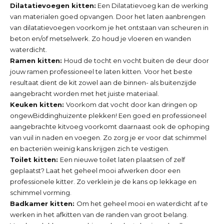
Dilatatievoegen kitten:
Een Dilatatievoeg kan de werking
van materialen goed opvangen. Door het laten aanbrengen
van dilatatievoegen voorkom je het ontstaan van scheuren in
beton en/of metselwerk. Zo houd je vloeren en wanden
waterdicht.
Ramen kitten:
Houd de tocht en vocht buiten de deur door
jouw ramen professioneel te laten kitten. Voor het beste
resultaat dient de kit zowel aan de binnen- als buitenzijde
aangebracht worden met het juiste materiaal.
Keuken kitten:
Voorkom dat vocht door kan dringen op
ongewBiddinghuizente plekken! Een goed en professioneel
aangebrachte kitvoeg voorkomt daarnaast ook de ophoping
van vuil in naden en voegen. Zo zorg je er voor dat schimmel
en bacteriën weinig kans krijgen zich te vestigen.
Toilet kitten:
Een nieuwe toilet laten plaatsen of zelf
geplaatst? Laat het geheel mooi afwerken door een
professionele kitter. Zo verklein je de kans op lekkage en
schimmel vorming.
Badkamer kitten:
Om het geheel mooi en waterdicht af te
werken in het afkitten van de randen van groot belang.